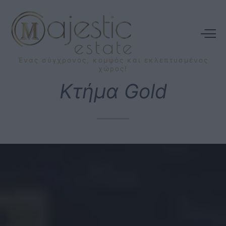
Ένας
σύγχρονος,
κομψός
και
εκλεπτυσμένος
χώρος!
Κτήμα
Gold