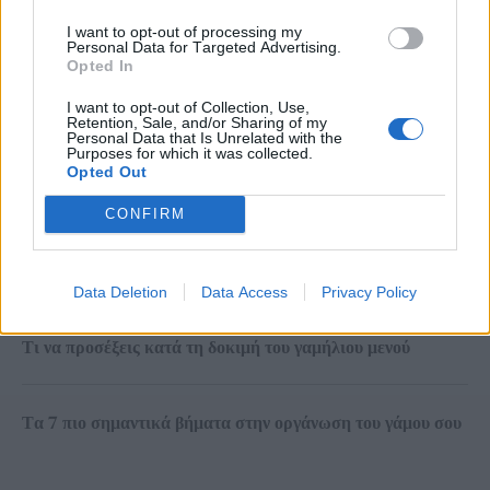
Ετικέτες
I want to opt-out of processing my
Personal Data for Targeted Advertising.
Opted In
ΜΕΝΟΎ ΓΆΜΟΥ
ΣΥΜΒΟΥΛΈΣ
I want to opt-out of Collection, Use,
Retention, Sale, and/or Sharing of my
Personal Data that Is Unrelated with the
Τελευταία άρθρα
Purposes for which it was collected.
Opted Out
Λίστα ελέγχου λωρίδας χρόνου γάμου
CONFIRM
Η καταλληλότερη ώρα για τον γάμο σας
Data Deletion
Data Access
Privacy Policy
Τι να προσέξεις κατά τη δοκιμή του γαμήλιου μενού
Τα 7 πιο σημαντικά βήματα στην οργάνωση του γάμου σου